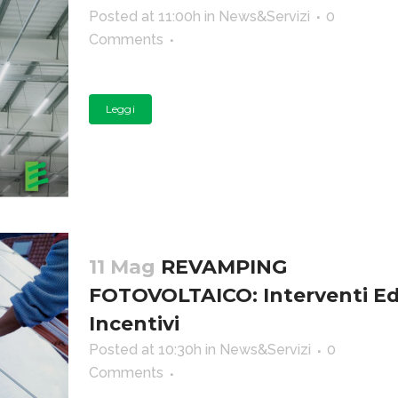
Posted at 11:00h
in
News&Servizi
0
Comments
Leggi
11 Mag
REVAMPING
FOTOVOLTAICO: Interventi E
Incentivi
Posted at 10:30h
in
News&Servizi
0
Comments