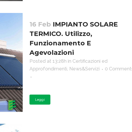
16 Feb
IMPIANTO SOLARE
TERMICO. Utilizzo,
Funzionamento E
Agevolazioni
Posted at 13:28h
in
Certificazioni ed
Approfondimenti
,
News&Servizi
0 Comment
Leggi