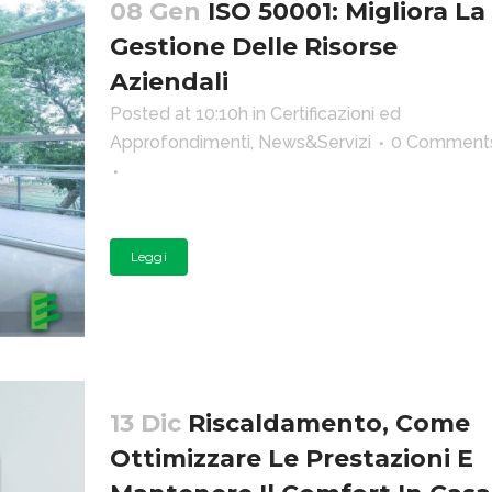
08 Gen
ISO 50001: Migliora La
Gestione Delle Risorse
Aziendali
Posted at 10:10h
in
Certificazioni ed
Approfondimenti
,
News&Servizi
0 Comment
Leggi
13 Dic
Riscaldamento, Come
Ottimizzare Le Prestazioni E