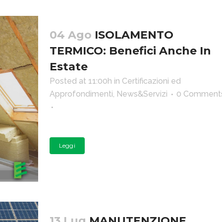
04 Ago
ISOLAMENTO
TERMICO: Benefici Anche In
Estate
Posted at 11:00h
in
Certificazioni ed
Approfondimenti
,
News&Servizi
0 Comment
Leggi
13 Lug
MANUTENZIONE