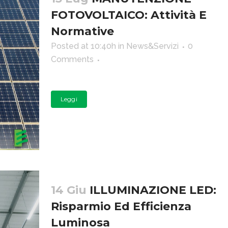
FOTOVOLTAICO: Attività E
Normative
Posted at 10:40h
in
News&Servizi
0
Comments
Leggi
14 Giu
ILLUMINAZIONE LED:
Risparmio Ed Efficienza
Luminosa