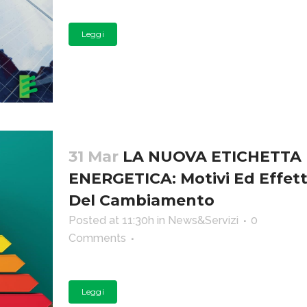
Leggi
31 Mar
LA NUOVA ETICHETTA
ENERGETICA: Motivi Ed Effett
Del Cambiamento
Posted at 11:30h
in
News&Servizi
0
Comments
Leggi