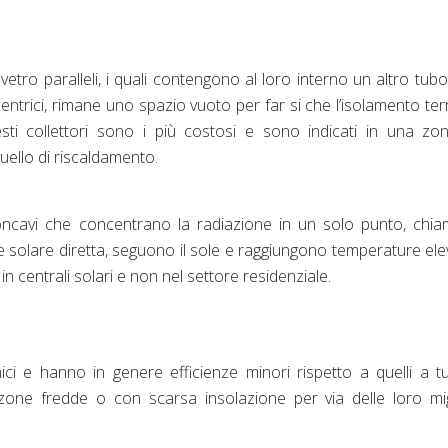
etro paralleli, i quali contengono al loro interno un altro tub
ncentrici, rimane uno spazio vuoto per far si che l’isolamento te
esti collettori sono i più costosi e sono indicati in una zo
uello di riscaldamento.
concavi che concentrano la radiazione in un solo punto, chi
ce solare diretta, seguono il sole e raggiungono temperature ele
n centrali solari e non nel settore residenziale.
i e hanno in genere efficienze minori rispetto a quelli a t
 zone fredde o con scarsa insolazione per via delle loro mig