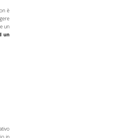
non è
ngere
he un
d un
ativo
io in