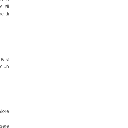
e gli
e di
nelle
ad un
alore
ssere