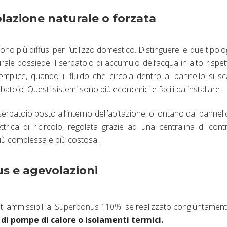
colazione naturale o forzata
ono più diffusi per l’utilizzo domestico. Distinguere le due tipolo
rale possiede il serbatoio di accumulo dell’acqua in alto rispet
plice, quando il fluido che circola dentro al pannello si sc
rbatoio. Questi sistemi sono più economici e facili da installare.
serbatoio posto all’interno dell’abitazione, o lontano dal pannell
rica di ricircolo, regolata grazie ad una centralina di contr
 più complessa e più costosa.
us e agevolazioni
ti ammissibili al
Superbonus 110%
se realizzato congiuntamen
e di pompe di calore o isolamenti termici.