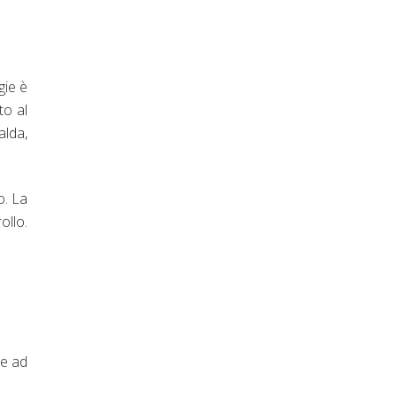
gie è
to al
alda,
o. La
ollo.
te ad