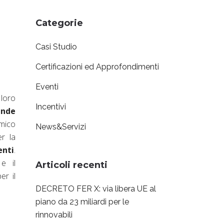
Categorie
Casi Studio
Certificazioni ed Approfondimenti
Eventi
 loro
Incentivi
ende
rmico
News&Servizi
r la
enti
.
 e il
Articoli recenti
er il
DECRETO FER X: via libera UE al
piano da 23 miliardi per le
rinnovabili