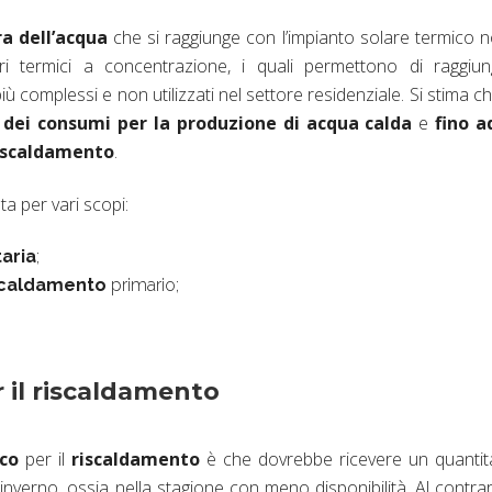
a dell’acqua
che si raggiunge con l’impianto solare termico 
ari termici a concentrazione, i quali permettono di raggiu
ù complessi e non utilizzati nel settore residenziale. Si stima c
% dei consumi per la produzione di acqua calda
e
fino a
riscaldamento
.
ta per vari scopi:
aria
;
iscaldamento
primario;
 il riscaldamento
co
per il
riscaldamento
è che dovrebbe ricevere un quantit
inverno, ossia nella stagione con meno disponibilità. Al contrar