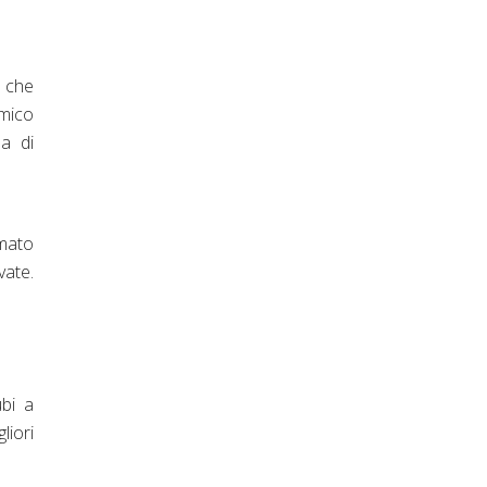
o che
rmico
na di
amato
vate.
ubi a
liori