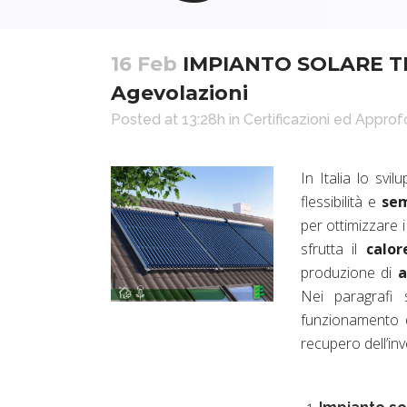
16 Feb
IMPIANTO SOLARE TER
Agevolazioni
Posted at 13:28h
in
Certificazioni ed Appro
In Italia lo svi
flessibilità e
sem
per ottimizzare i
sfrutta il
calor
produzione di
a
Nei paragrafi s
funzionamento di
recupero dell’in