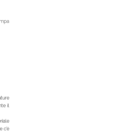
ompa
ature
te il
riale
e c’è