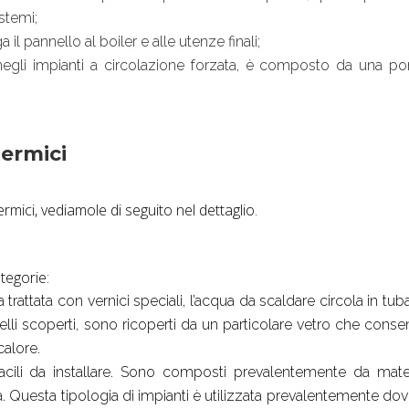
stemi;
 il pannello al boiler e alle utenze finali;
negli impianti a circolazione forzata, è composto da una p
termici
termici, vediamole di seguito nel dettaglio.
tegorie:
trattata con vernici speciali, l’acqua da scaldare circola in tub
uelli scoperti, sono ricoperti da un particolare vetro che consen
calore.
cili da installare. Sono composti prevalentemente da mate
 Questa tipologia di impianti è utilizzata prevalentemente dov