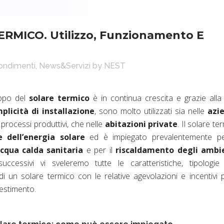
MICO. Utilizzo, Funzionamento E
fondimenti
,
News&Servizi
by
NEST
luppo del
solare termico
è in continua crescita e grazie alla
plicità di installazione
, sono molto utilizzati sia nelle
azi
 processi produttivi, che nelle
abitazioni private
. Il solare te
e dell’energia solare
ed è impiegato prevalentemente pe
cqua calda sanitaria
e per il
riscaldamento degli ambi
uccessivi vi sveleremo tutte le caratteristiche, tipologie
 un solare termico con le relative agevolazioni e incentivi p
vestimento.