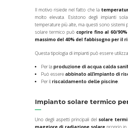
Il motivo risiede nel fatto che la
temperatur
molto elevata. Esistono degli impianti sol
temperature più alte, ma questi sono sistemi pi
solare termico può
coprire fino al 60/90
massimo del 40% del fabbisogno per il 
Questa tipologia di impianti può essere utilizza
Per la
produzione di acqua calda sanit
Può essere
abbinato all’impianto di r
Per il
riscaldamento delle piscine
.
Impianto solare termico per
Uno degli aspetti principali del
solare termi
maggiore di radiazione solare
proprio in 