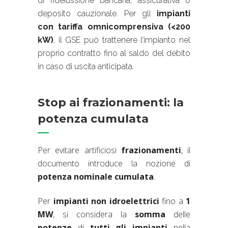
di fideiussione bancaria, assicurativa o
deposito cauzionale. Per gli
impianti
con tariffa omnicomprensiva (<200
kW)
, il GSE può trattenere l’impianto nel
proprio contratto fino al saldo del debito
in caso di uscita anticipata.
Stop ai frazionamenti: la
potenza cumulata
Per evitare artificiosi
frazionamenti
, il
documento introduce la nozione di
potenza nominale cumulata
.
Per
impianti non idroelettrici
fino a
1
MW
, si considera la
somma
delle
potenze
di
tutti gli impianti
nella