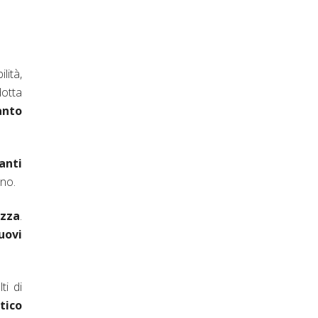
lità,
otta
anto
anti
gno.
ezza
.
uovi
lti di
tico