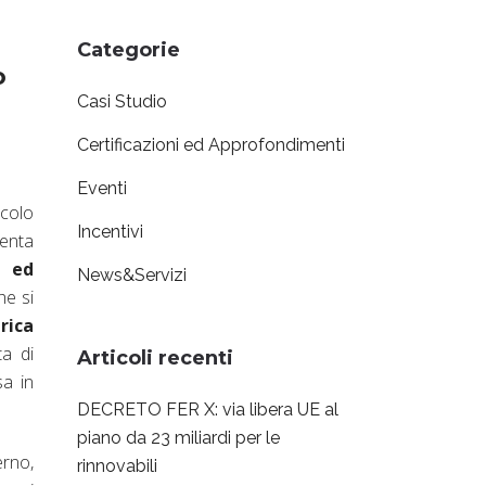
Categorie
o
Casi Studio
Certificazioni ed Approfondimenti
Eventi
colo
Incentivi
senta
a ed
News&Servizi
he si
rica
ta di
Articoli recenti
sa in
DECRETO FER X: via libera UE al
piano da 23 miliardi per le
erno,
rinnovabili