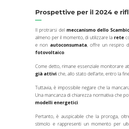
Prospettive per il 2024 e rif
Il protrarsi del
meccanismo dello Scambio
almeno per il momento, di utilizzare la
rete
co
e non
autoconsumata
, offre un respiro di
fotovoltaico
.
Come detto, rimane essenziale monitorare at
già attivi
che, allo stato dell’arte, entro la
Tuttavia, è impossibile negare che la mancanz
Una mancanza di chiarezza normativa che po
modelli energetici
.
Pertanto, è auspicabile che la proroga, olt
stimolo e rappresenti un momento per ulter