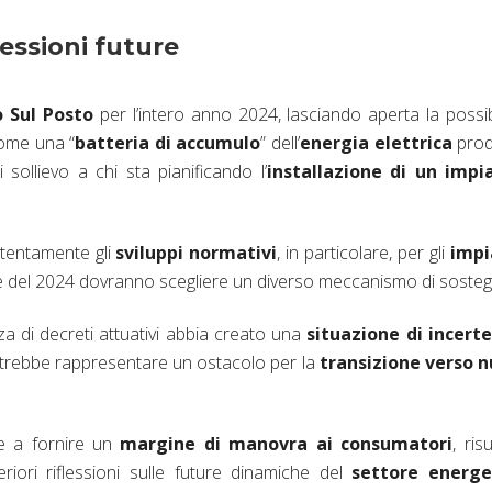
lessioni future
 Sul Posto
per l’intero anno 2024, lasciando aperta la possibi
me una “
batteria di accumulo
” dell’
energia elettrica
prod
 sollievo a chi sta pianificando l’
installazione di un impi
tentamente gli
sviluppi normativi
, in particolare, per gli
impi
 fine del 2024 dovranno scegliere un diverso meccanismo di soste
a di decreti attuativi abbia creato una
situazione di incert
trebbe rappresentare un ostacolo per la
transizione verso n
re a fornire un
margine di manovra ai consumatori
, risu
iori riflessioni sulle future dinamiche del
settore energe