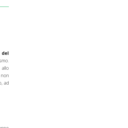
 del
ismo.
 allo
 non
o, ad