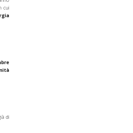
anno
n cui
rgia
mbre
nità
ià di