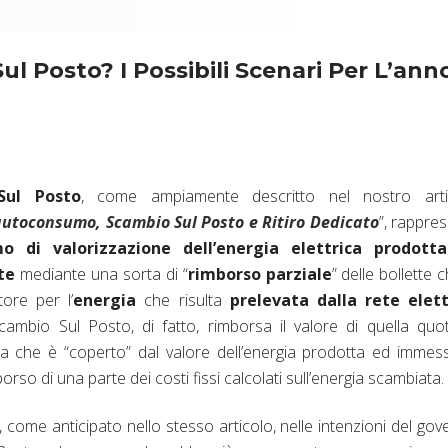
l Posto? I Possibili Scenari Per L’ann
Sul Posto
, come ampiamente descritto nel nostro arti
autoconsumo, Scambio Sul Posto e Ritiro Dedicato
”, rappre
o di valorizzazione dell’energia elettrica
prodott
te
mediante una sorta di “
rimborso parziale
” delle bollette c
ore per l’
energia
che risulta
prelevata dalla rete elett
cambio Sul Posto, di fatto, rimborsa il valore di quella quo
ta che è “coperto” dal valore dell’energia prodotta ed immes
mborso di una parte dei costi fissi calcolati sull’energia scambiata.
 come anticipato nello stesso articolo, nelle intenzioni del gov