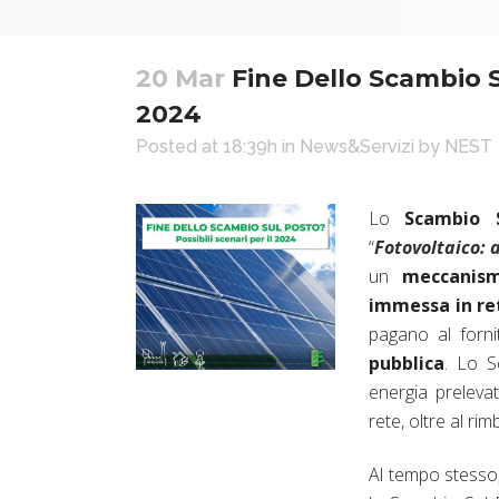
20 Mar
Fine Dello Scambio Su
2024
Posted at 18:39h
in
News&Servizi
by
NEST
Lo
Scambio 
“
Fotovoltaico: 
un
meccanism
immessa in re
pagano al fornit
pubblica
. Lo S
energia preleva
rete, oltre al ri
Al tempo stesso,