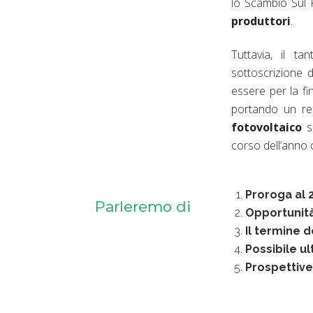
lo Scambio Sul 
produttori
.
Tuttavia, il t
sottoscrizione 
essere per la f
portando un re
fotovoltaico
si
corso dell’anno 
Proroga al 
Parleremo di
Opportunità 
Il termine 
Possibile u
Prospettive 