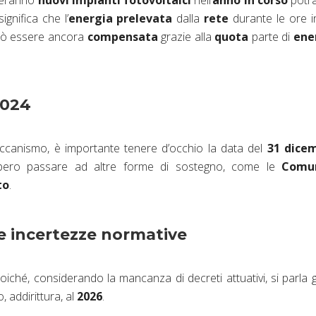
lleranno
nuovi impianti fotovoltaici
nell’
anno in corso
potr
gnifica che l’
energia prelevata
dalla
rete
durante le ore i
uò essere ancora
compensata
grazie alla
quota
parte di
ene
2024
meccanismo, è importante tenere d’occhio la data del
31 dice
rebbero passare ad altre forme di sostegno, come le
Comu
to
.
 e incertezze normative
iché, considerando la mancanza di decreti attuativi, si parla g
, addirittura, al
2026
.