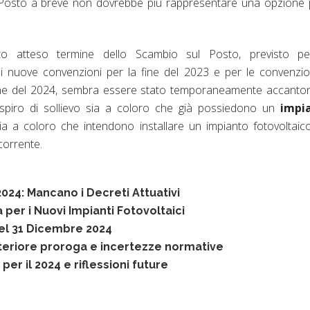
Posto a breve non dovrebbe più rappresentare una opzione 
anto atteso termine dello Scambio sul Posto, previsto pe
di nuove convenzioni per la fine del 2023 e per le convenzio
ine del 2024, sembra essere stato temporaneamente accanto
spiro di sollievo sia a coloro che già possiedono un
impi
a a coloro che intendono installare un impianto fotovoltaic
corrente.
2024: Mancano i Decreti Attuativi
per i Nuovi Impianti Fotovoltaici
del 31 Dicembre 2024
lteriore proroga e incertezze normative
per il 2024 e riflessioni future