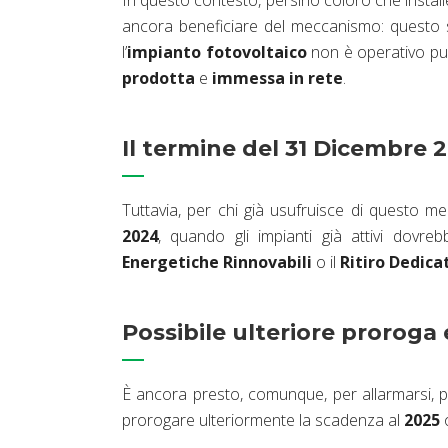
In questo contesto, persino coloro che insta
ancora beneficiare del meccanismo: questo si
l’
impianto fotovoltaico
non è operativo p
prodotta
e
immessa in rete
.
Il termine del 31 Dicembre 
Tuttavia, per chi già usufruisce di questo 
2024
, quando gli impianti già attivi dov
Energetiche Rinnovabili
o il
Ritiro Dedica
Possibile ulteriore proroga
È ancora presto, comunque, per allarmarsi, po
prorogare ulteriormente la scadenza al
2025
o