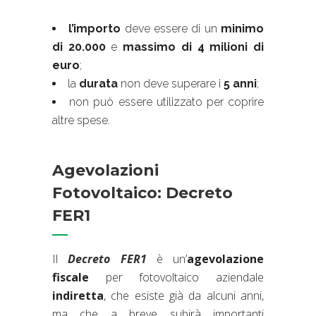
l’importo
deve essere di un
minimo
di 20.000
e
massimo di 4 milioni di
euro
;
la
durata
non deve superare i
5 anni
;
non può essere utilizzato per coprire
altre spese.
Agevolazioni
Fotovoltaico: Decreto
FER1
Il
Decreto FER1
è un’
agevolazione
fiscale
per fotovoltaico aziendale
indiretta
, che esiste già da alcuni anni,
ma che a breve subirà importanti