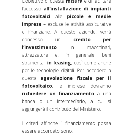
L’obiettivo di questa
misura
è di facilitare
l’accesso
all’installazione
di impianti
fotovoltaici
alle
piccole e medie
imprese
– escluse le attività assicurative
e finanziarie. A queste aziende, verrà
concesso un
credito per
l’investimento
in macchinari,
attrezzature e, in generale, beni
strumentali
in leasing
, così come anche
per le tecnologie digitali. Per accedere a
questa
agevolazione fiscale per il
fotovoltaico
, le imprese dovranno
richiedere un finanziamento
a una
banca o un intermediario, a cui si
aggiungerà il contributo del Ministero.
I criteri affinché il finanziamento possa
essere accordato sono: