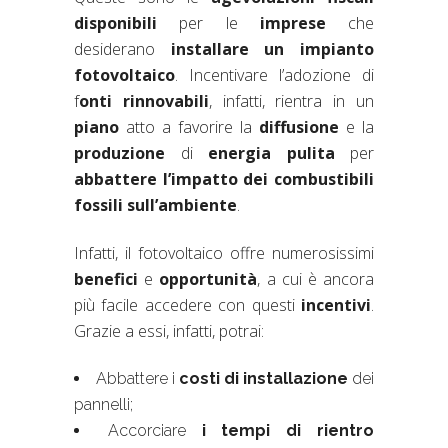
disponibili
per le
imprese
che
desiderano
installare un impianto
fotovoltaico
. Incentivare l’adozione di
f
onti rinnovabili
, infatti, rientra in un
piano
atto a favorire la
diffusione
e la
produzione
di
energia
pulita
per
abbattere l’impatto dei combustibili
fossili sull’ambiente
.
Infatti, il fotovoltaico offre numerosissimi
benefici
e
opportunità
, a cui è ancora
più facile accedere con questi
incentivi
.
Grazie a essi, infatti, potrai:
Abbattere i
costi di installazione
dei
pannelli;
Accorciare
i tempi di rientro